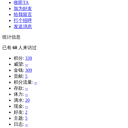
收听TA
加为好友
给我留言
打个招呼
发送消息
统计信息
已有
68
人来访过
积分:
339
威望:
--
金钱:
309
贡献:
5
积分流量:
--
存款:
--
体力:
--
滴水:
20
现金:
--
好友:
2
主题:
5
日志:
--