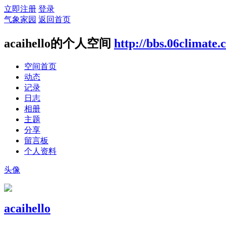
立即注册
登录
气象家园
返回首页
acaihello的个人空间
http://bbs.06climate
空间首页
动态
记录
日志
相册
主题
分享
留言板
个人资料
头像
acaihello