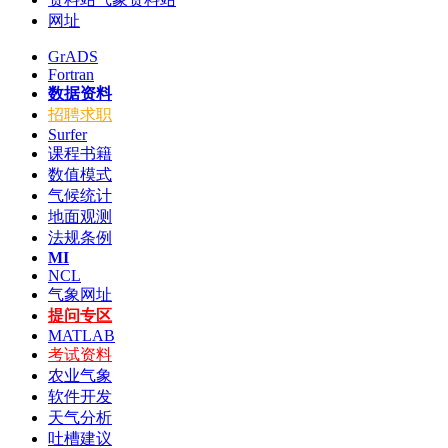
网址
GrADS
Fortran
数据资料
招聘求职
Surfer
课程书籍
数值模式
气候统计
地面观测
法规条例
MI
NCL
气象网址
提问专区
MATLAB
考试资料
农业气象
软件开发
天气分析
吐槽建议