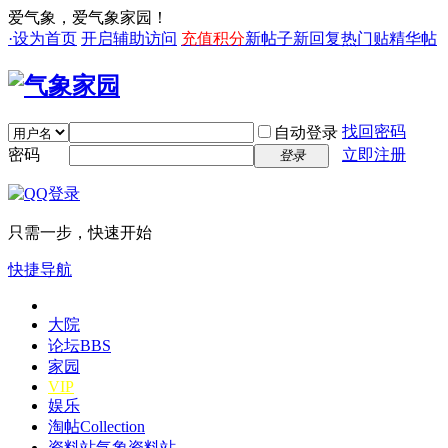
爱气象，爱气象家园！
·设为首页
开启辅助访问
充值积分
新帖子
新回复
热门贴
精华帖
找回密码
自动登录
密码
立即注册
登录
只需一步，快速开始
快捷导航
大院
论坛
BBS
家园
VIP
娱乐
淘帖
Collection
资料站
气象资料站