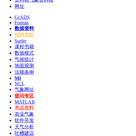
网址
GrADS
Fortran
数据资料
招聘求职
Surfer
课程书籍
数值模式
气候统计
地面观测
法规条例
MI
NCL
气象网址
提问专区
MATLAB
考试资料
农业气象
软件开发
天气分析
吐槽建议