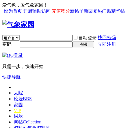
爱气象，爱气象家园！
·设为首页
开启辅助访问
充值积分
新帖子
新回复
热门贴
精华帖
找回密码
自动登录
密码
立即注册
登录
只需一步，快速开始
快捷导航
大院
论坛
BBS
家园
VIP
娱乐
淘帖
Collection
资料站
气象资料站