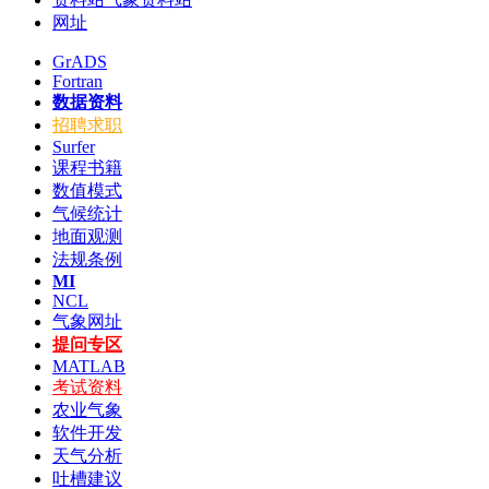
网址
GrADS
Fortran
数据资料
招聘求职
Surfer
课程书籍
数值模式
气候统计
地面观测
法规条例
MI
NCL
气象网址
提问专区
MATLAB
考试资料
农业气象
软件开发
天气分析
吐槽建议