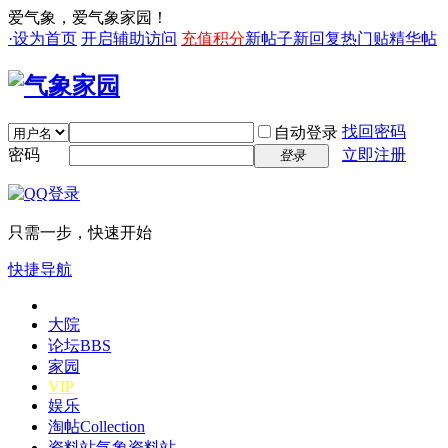
爱气象，爱气象家园！
·设为首页
开启辅助访问
充值积分
新帖子
新回复
热门贴
精华帖
找回密码
自动登录
密码
立即注册
登录
只需一步，快速开始
快捷导航
大院
论坛
BBS
家园
VIP
娱乐
淘帖
Collection
资料站
气象资料站