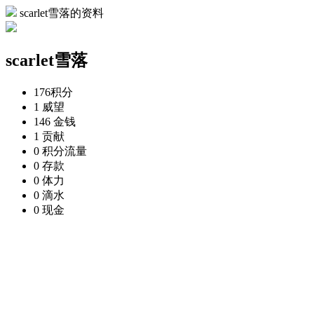
scarlet雪落的资料
scarlet雪落
176
积分
1
威望
146
金钱
1
贡献
0
积分流量
0
存款
0
体力
0
滴水
0
现金