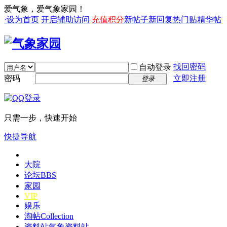
爱气象，爱气象家园！
·设为首页
开启辅助访问
充值积分
新帖子
新回复
热门贴
精华帖
找回密码
自动登录
密码
立即注册
登录
只需一步，快速开始
快捷导航
大院
论坛
BBS
家园
VIP
娱乐
淘帖
Collection
资料站
气象资料站