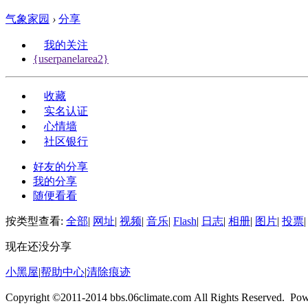
气象家园
›
分享
我的关注
{userpanelarea2}
收藏
实名认证
心情墙
社区银行
好友的分享
我的分享
随便看看
按类型查看:
全部
|
网址
|
视频
|
音乐
|
Flash
|
日志
|
相册
|
图片
|
投票
|
现在还没分享
小黑屋
|
帮助中心
|
清除痕迹
Copyright ©2011-2014 bbs.06climate.com All Rights Reserved. Po