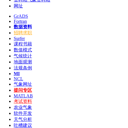
网址
GrADS
Fortran
数据资料
招聘求职
Surfer
课程书籍
数值模式
气候统计
地面观测
法规条例
MI
NCL
气象网址
提问专区
MATLAB
考试资料
农业气象
软件开发
天气分析
吐槽建议