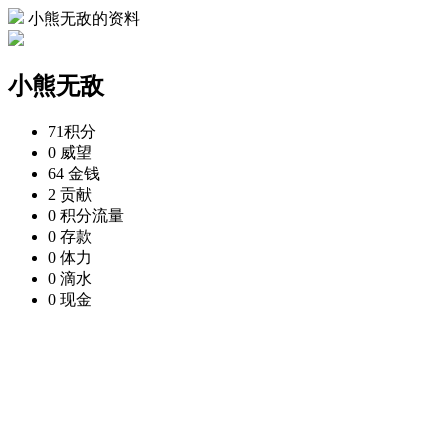
小熊无敌的资料
小熊无敌
71
积分
0
威望
64
金钱
2
贡献
0
积分流量
0
存款
0
体力
0
滴水
0
现金