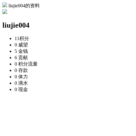
liujie004的资料
liujie004
11
积分
0
威望
5
金钱
6
贡献
0
积分流量
0
存款
0
体力
0
滴水
0
现金