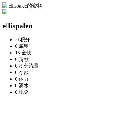
ellispaleo的资料
ellispaleo
21
积分
0
威望
15
金钱
6
贡献
0
积分流量
0
存款
0
体力
0
滴水
0
现金