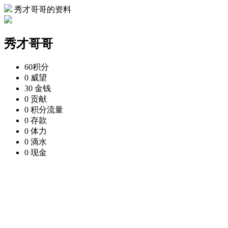
秀才哥哥的资料
秀才哥哥
60
积分
0
威望
30
金钱
0
贡献
0
积分流量
0
存款
0
体力
0
滴水
0
现金