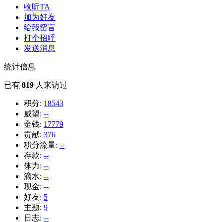
收听TA
加为好友
给我留言
打个招呼
发送消息
统计信息
已有
819
人来访过
积分:
18543
威望:
--
金钱:
17779
贡献:
376
积分流量:
--
存款:
--
体力:
--
滴水:
--
现金:
--
好友:
5
主题:
9
日志:
--