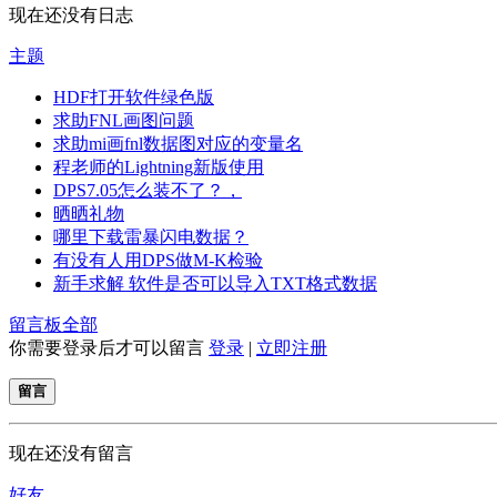
现在还没有日志
主题
HDF打开软件绿色版
求助FNL画图问题
求助mi画fnl数据图对应的变量名
程老师的Lightning新版使用
DPS7.05怎么装不了？，
晒晒礼物
哪里下载雷暴闪电数据？
有没有人用DPS做M-K检验
新手求解 软件是否可以导入TXT格式数据
留言板
全部
你需要登录后才可以留言
登录
|
立即注册
留言
现在还没有留言
好友