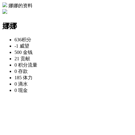
娜娜的资料
娜娜
636
积分
-1
威望
500
金钱
21
贡献
0
积分流量
0
存款
185
体力
0
滴水
0
现金