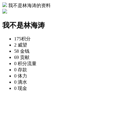
我不是林海涛的资料
我不是林海涛
175
积分
2
威望
58
金钱
69
贡献
0
积分流量
0
存款
0
体力
0
滴水
0
现金