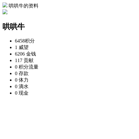
哄哄牛的资料
哄哄牛
6458
积分
1
威望
6206
金钱
117
贡献
0
积分流量
0
存款
0
体力
0
滴水
0
现金