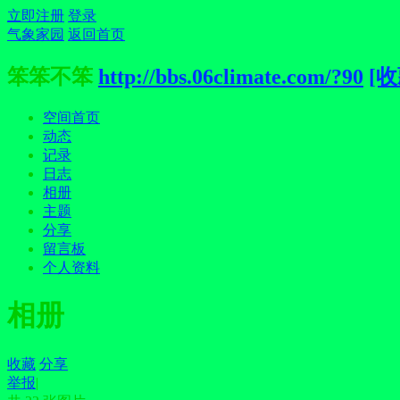
立即注册
登录
气象家园
返回首页
笨笨不笨
http://bbs.06climate.com/?90
[收
空间首页
动态
记录
日志
相册
主题
分享
留言板
个人资料
相册
收藏
分享
举报
|