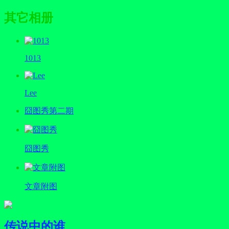
其它相册
1013
Lee
囧图秀第二期
囧图秀
文章附图
传说中的谁