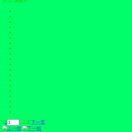
共 22 张图片
1
2
/ 2 页
下一页