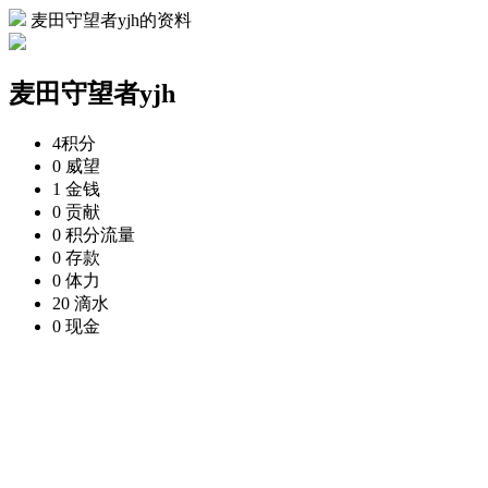
麦田守望者yjh的资料
麦田守望者yjh
4
积分
0
威望
1
金钱
0
贡献
0
积分流量
0
存款
0
体力
20
滴水
0
现金