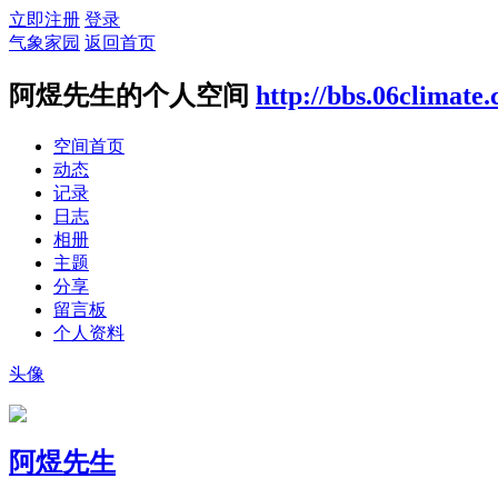
立即注册
登录
气象家园
返回首页
阿煜先生的个人空间
http://bbs.06climate
空间首页
动态
记录
日志
相册
主题
分享
留言板
个人资料
头像
阿煜先生