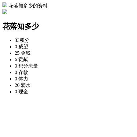
花落知多少的资料
花落知多少
33
积分
0
威望
25
金钱
6
贡献
0
积分流量
0
存款
0
体力
20
滴水
0
现金