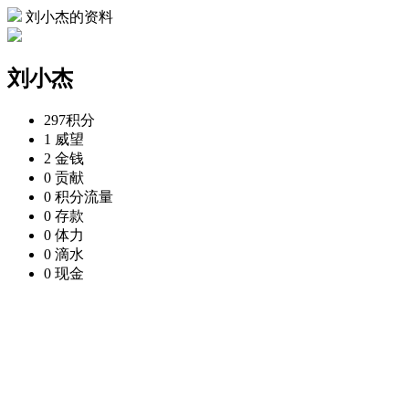
刘小杰的资料
刘小杰
297
积分
1
威望
2
金钱
0
贡献
0
积分流量
0
存款
0
体力
0
滴水
0
现金