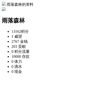
雨落森林的资料
雨落森林
13162
积分
1
威望
2767
金钱
203
贡献
0
积分流量
10000
存款
0
体力
0
滴水
0
现金