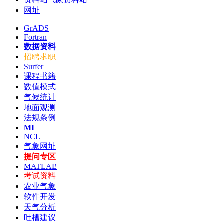
网址
GrADS
Fortran
数据资料
招聘求职
Surfer
课程书籍
数值模式
气候统计
地面观测
法规条例
MI
NCL
气象网址
提问专区
MATLAB
考试资料
农业气象
软件开发
天气分析
吐槽建议