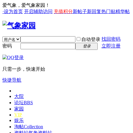
爱气象，爱气象家园！
·设为首页
开启辅助访问
充值积分
新帖子
新回复
热门贴
精华帖
找回密码
自动登录
密码
立即注册
登录
只需一步，快速开始
快捷导航
大院
论坛
BBS
家园
VIP
娱乐
淘帖
Collection
资料站
气象资料站