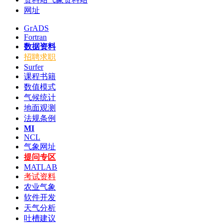
网址
GrADS
Fortran
数据资料
招聘求职
Surfer
课程书籍
数值模式
气候统计
地面观测
法规条例
MI
NCL
气象网址
提问专区
MATLAB
考试资料
农业气象
软件开发
天气分析
吐槽建议