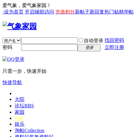
爱气象，爱气象家园！
·设为首页
开启辅助访问
充值积分
新帖子
新回复
热门贴
精华帖
找回密码
自动登录
密码
立即注册
登录
只需一步，快速开始
快捷导航
大院
论坛
BBS
家园
VIP
娱乐
淘帖
Collection
资料站
气象资料站