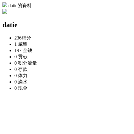
datie的资料
datie
236
积分
1
威望
197
金钱
0
贡献
0
积分流量
0
存款
0
体力
0
滴水
0
现金