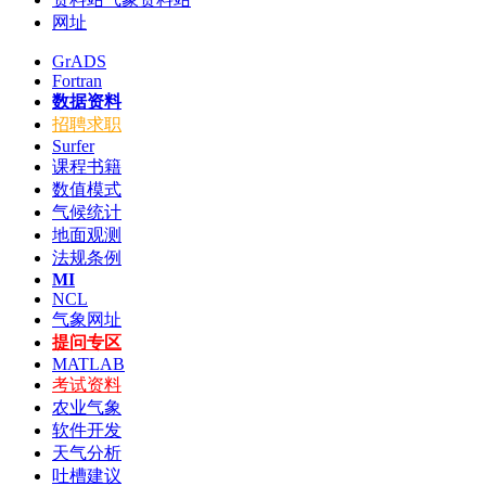
网址
GrADS
Fortran
数据资料
招聘求职
Surfer
课程书籍
数值模式
气候统计
地面观测
法规条例
MI
NCL
气象网址
提问专区
MATLAB
考试资料
农业气象
软件开发
天气分析
吐槽建议