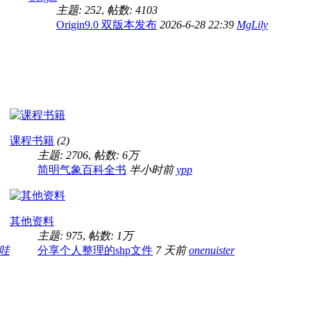
主题: 252
,
帖数: 4103
Origin9.0 双版本发布
2026-6-28 22:39
MgLily
课程书籍
(2)
主题: 2706
,
帖数:
6万
简明气象百科全书
半小时前
ypp
其他资料
主题: 975
,
帖数:
1万
哇
分享个人整理的shp文件
7 天前
onenuister