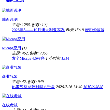
地面观测
主题: 1286
,
帖数:
1万
2026年5——10月澳大利亚实况
昨天 15:18
琥珀的鼠鼠
Micaps应用
(1)
主题: 462
,
帖数: 7365
发个Micaps 4.6程序
1 小时前
1314
商业气象
主题: 42
,
帖数: 949
热带气旋登陆时间六壬盘
2026-7-26 14:40
琥珀的鼠鼠
在线考试