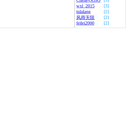
CheneyJOJO
[3]
wxl_2015
[3]
tulalang
[2]
[2]
风雨无阻
feilei2000
[2]
我还在焦虑