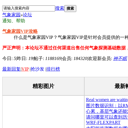
搜索
搜索
气象家园
»
论坛
通知、帮助
气象家园VIP攻略
什么是气象家园VIP？气象家园VIP是针对会员提供的
严正声明：本论坛不通过任何渠道出售任何气象探测基础数据
今日:
5
|
昨日:
19
|
帖子:
1188169
|
会员:
184320
|
欢迎新会员:
神不眠
最新回复
|
VIP
|
抢沙发
|
排行榜
精彩图片
最新
Real women are waitin
you
图片数据识别：以RM
心累，基层气象还能
请问哪里可以查到历
吗
WRF-FLEXPART
中央气象台的中期天