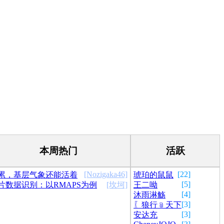
本周热门
活跃
[Nozigaka46]
[22]
累，基层气象还能活着
琥珀的鼠鼠
[5]
片数据识别：以RMAPS为例
[坎坷]
王二呦
[4]
沐雨淋觞
[3]
〖狼行﹫天下
[3]
安达充