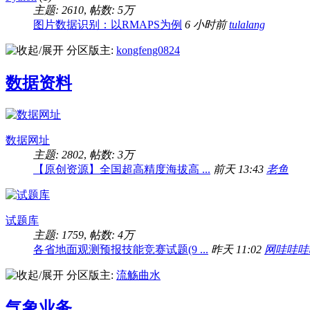
主题: 2610
,
帖数:
5万
图片数据识别：以RMAPS为例
6 小时前
tulalang
分区版主:
kongfeng0824
数据资料
数据网址
主题: 2802
,
帖数:
3万
【原创资源】全国超高精度海拔高 ...
前天 13:43
老鱼
试题库
主题: 1759
,
帖数:
4万
各省地面观测预报技能竞赛试题(9 ...
昨天 11:02
网哇哇哇
分区版主:
流觞曲水
气象业务