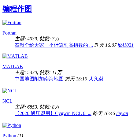
序列中，但效果不太好
编程作图
Fortran
主题: 4039
,
帖数:
7万
奉献个给大家一个计算副高指数的 ...
昨天 16:07
hbl1021
MATLAB
主题: 5330
,
帖数:
11万
中国地图附加南海地图
前天 15:10
大头菜
NCL
主题: 6853
,
帖数:
8万
【2026 解压即用】Cygwin NCL 6. ...
昨天 16:46
liuyan
Python
(1)