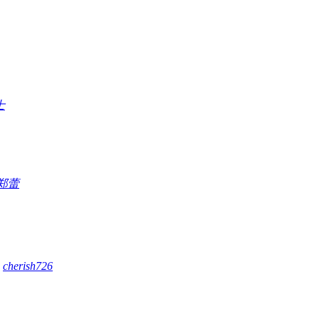
士
郑蕾
1
cherish726