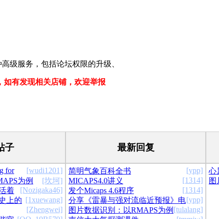
一种高级服务，包括论坛权限的升级、
，如有发现相关店铺，欢迎举报
帖子
最新回复
g for
[wudi1201]
[ypp]
简明气象百科全书
心
[1314]
APS为例
[坎坷]
MICAPS4.0讲义
图
吗
[Nozigaka46]
[1314]
活着
发个Micaps 4.6程序
[1xuewang]
[ypp]
史上的
分享《雷暴与强对流临近预报》电
[Zhengwei]
[tulalang]
图片数据识别：以RMAPS为例
气预报
子版