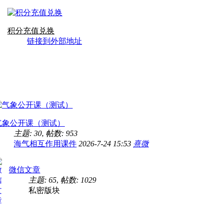
找工作，现在已经在单位上班啦，预祝论
2025-11-6 09:55
[回复][0]
们都能找到称心的工作 ！
珍馐值万
任性小王子
:
滕王阁诗 唐 王勃 滕王高
，雾非
积分充值兑换
渡黄河
佩玉鸣鸾罢歌舞。 画栋朝飞南浦云，珠帘
似朝云
链接到外部地址
，忽复
雨。 闲云潭影日悠悠，物换星移几度秋。
2025-10-11 14:54
[回复][0]
贫道敬孔
:
PPT画示意图后保存：1.Ctrl+G
安在？
但是论
今何在？槛外长江空自流。
为.bmp。.bmp可直接拖进word里，效果
png/jpg后用AI再生成高分辨率的png/jp
2025-9-2 20:33
[回复][0]
要求》
一大碗年糕
:
没英超看的日子真的难顶
要好于截图。.emf是更高清，但是直接拖进
体会畸变，画图保存会有奇怪畸变。
2025-7-2 20:40
[回复][1]
贫道敬孔
:
NCL如果一个维度中有nan值
，谁能帮
维度平均后就直接是nan值。解决方法： if
气象公开课（测试）
(any(isnan_ieee(Q2_int))) then value = 
2025-6-22 22:01
[回复][0]
主题: 30
,
帖数: 953
是微博退
求求你别卷了
:
111
replace_ieeenan(Q2_int, value, 0)
海气相互作用课件
2026-7-24 15:53
熹微
Q2_int@_FillValue = value
2025-4-19 11:45
[回复][0]
的气象局
一大碗年糕
:
欧冠7比1大胜，喝七喜～
微信文章
有可以
主题: 65
,
帖数: 1029
2025-3-5 08:56
[回复][1]
私密版块
算将罗斯
是根据
年的降水