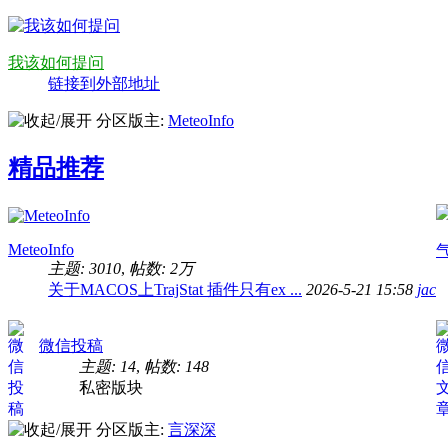
2025-11-11 14:00
[回复][4]
2026-2-12 11:25
[回复][0]
任性小王子
:
行路难金樽清酒斗十千，玉盘
任性小王子
:
唐代·白居易《花非花》花非花
我该如何提问
钱。停杯投箸不能食，拔剑四顾心茫然。欲
雾。夜半来，天明去。来如春梦几多时？去
链接到外部地址
冰塞川，将登太行雪满山，闲来垂钓碧溪上
2025-10-24 09:05
[回复][0]
无觅处。
2025-10-30 11:26
[回复][0]
一大碗年糕
:
还是太闲了
乘舟梦日边。行路难，行路难，多歧路，今
AriesLin
:
完蛋了论文所有的实验都做完了，
分区版主:
MeteoInfo
乘风破浪会有时，直挂云帆济沧海
文正文一个字都不想写。
2025-9-19 11:19
[回复][1]
2025-10-5 21:38
[回复][2]
精品推荐
guobch
:
《低空经济气象基础设施建设总体
红豆泥
:
有点心累
(T/CMSA0056-2025)谁有？
2025-7-30 16:20
[回复][2]
2025-8-26 00:10
[回复][0]
Jinnee
:
毕业论文的绪论一点也写不动啊
zys_cdut
:
虚拟机移植CESM1.2.2出问题了
帮我啊？
MeteoInfo
2025-6-30 08:57
[回复][4]
2025-7-2 17:13
[回复][0]
主题: 3010
,
帖数:
2万
panda112
:
求助！为啥找不到微博登录了，
一大碗年糕
:
五一最后一天～
关于MACOS上TrajStat 插件只有ex ...
2026-5-21 15:58
jac
出气象家园舞台了吗
2025-4-20 22:50
[回复][4]
2025-5-5 09:14
[回复][2]
打破砂锅纹到底
:
又是一年323，全国各地
panda112
:
大家好~我肥来啦~
微信投稿
都有对外开放吗？不知道西安的气象局有没
主题: 14
,
帖数: 148
对外参观的活动？？想带小朋友去转转
2025-3-21 14:25
[回复][0]
2025-4-8 21:44
[回复][1]
私密版块
wangqinxin
:
请教各位大佬，我用python计
贝波回归到某地年际降水序列的效果很差，
分区版主:
言深深
逐年位势高度计算逐年的WAF再回归到逐
2025-2-19 22:16
[回复][0]