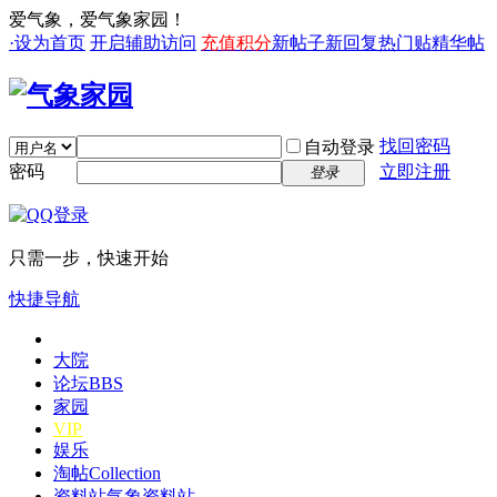
爱气象，爱气象家园！
·设为首页
开启辅助访问
充值积分
新帖子
新回复
热门贴
精华帖
找回密码
自动登录
密码
立即注册
登录
只需一步，快速开始
快捷导航
大院
论坛
BBS
家园
VIP
娱乐
淘帖
Collection
资料站
气象资料站