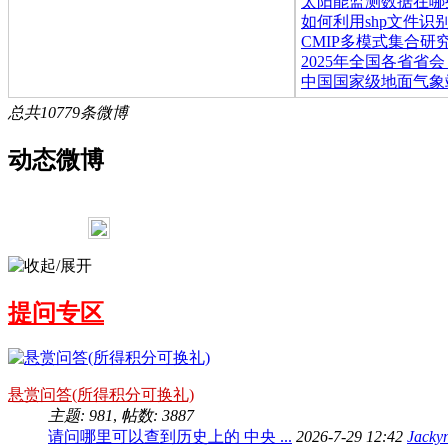
太阳能监测数据在哪
如何利用shp文件识
方的网站上可以查询
CMIP多模式集合研
南西北边界
2025年全国各省省
中国国家级地面气象
省级行政区）暨gdp前
素日值数据集（V3.0
总共10779条微博
动态微博
一大碗年糕
:
codex天天免费重置，蹬不动
2026-7-28 13:19
[回复][2]
提问专区
春天的Dell
:
湿度大的天气里，学习好容易
League
:
micaps如何某市突出
2026-7-8 10:22
[回复][0]
2026-7-19 16:27
[回复][0]
weiguorui
:
2026
小时雨强强
:
真的不喜欢省级格子间办工位
悬赏问答(所得积分可换礼)
念县局办公室的宽敞。
主题: 981
,
帖数: 3887
2026-3-9 16:08
[回复][0]
2026-5-7 15:46
[回复][1]
请问哪里可以查到历史上的 中央 ...
2026-7-29 12:42
Jacky
一大碗年糕
:
坚决捍卫有理想的人
Liujiaxin
:
新年快乐