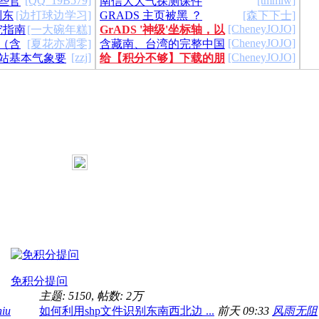
[QQ_19B579]
[tmmiw]
些官
南信大大气探测课件
别东
[边打球边学习]
GRADS 主页被黑 ？
[森下下士]
[CheneyJOJO]
究指南
[一大碗年糕]
http://iges.org/
GrADS '神级'坐标轴，以
[CheneyJOJO]
会（含
[夏花亦凋零]
含藏南、台湾的完整中国
后不要再抱怨GrADS的坐标轴了[..
[zzj]
[CheneyJOJO]
站基本气象要
给【积分不够】下载的朋
三十名、..
地图shp文件
）
友的建议
Grace123
:
还在追逐理想吗？
了
2026-7-27 12:10
[回复][0]
一大碗年糕
:
夏天到了
犯困啊
2026-6-30 19:19
[回复][0]
qxfx
:
各位同仁，新春快乐！
，突然怀
免积分提问
主题: 5150
,
帖数:
2万
2026-2-13 11:06
[回复][0]
niu
如何利用shp文件识别东南西北边 ...
前天 09:33
风雨无阻
onenuister
:
好快一年就过去了，去年此时