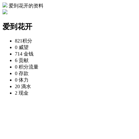
爱到花开的资料
爱到花开
821
积分
0
威望
714
金钱
6
贡献
0
积分流量
0
存款
0
体力
20
滴水
2
现金