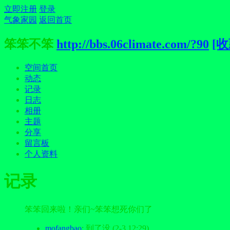
立即注册
登录
气象家园
返回首页
笨笨不笨
http://bbs.06climate.com/?90
[收
空间首页
动态
记录
日志
相册
主题
分享
留言板
个人资料
记录
笨笨回来啦！亲们~笨笨想死你们了
mofangbao
: 到了没
(2-3 12:29)