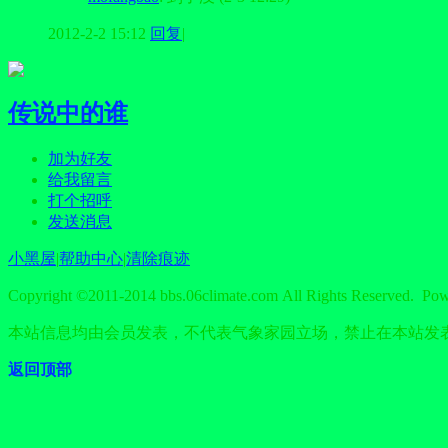
2012-2-2 15:12
回复
|
传说中的谁
加为好友
给我留言
打个招呼
发送消息
小黑屋
|
帮助中心
|
清除痕迹
Copyright ©2011-2014 bbs.06climate.com All Rights Reserved. Po
本站信息均由会员发表，不代表气象家园立场，禁止在本站发
返回顶部