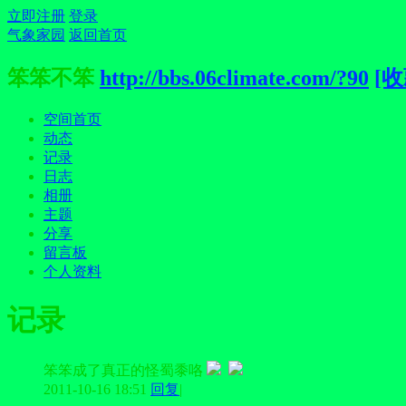
立即注册
登录
气象家园
返回首页
笨笨不笨
http://bbs.06climate.com/?90
[收
空间首页
动态
记录
日志
相册
主题
分享
留言板
个人资料
记录
笨笨成了真正的怪蜀黍咯
2011-10-16 18:51
回复
|