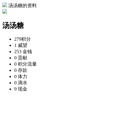
汤汤糖的资料
汤汤糖
279
积分
1
威望
253
金钱
0
贡献
0
积分流量
0
存款
0
体力
0
滴水
9
现金