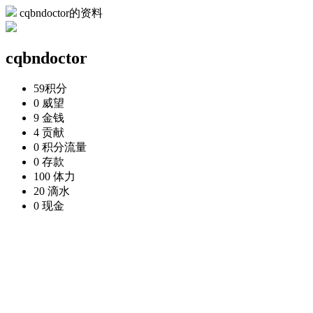
cqbndoctor的资料
cqbndoctor
59
积分
0
威望
9
金钱
4
贡献
0
积分流量
0
存款
100
体力
20
滴水
0
现金