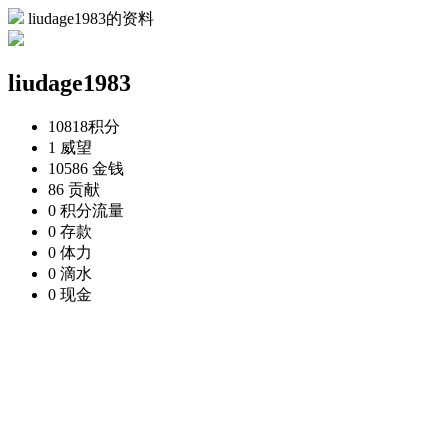
liudage1983的资料
liudage1983
10818
积分
1
威望
10586
金钱
86
贡献
0
积分流量
0
存款
0
体力
0
滴水
0
现金