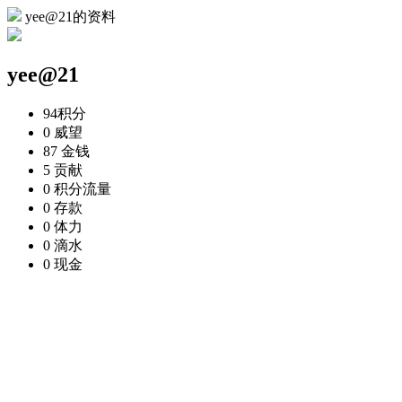
yee@21的资料
yee@21
94
积分
0
威望
87
金钱
5
贡献
0
积分流量
0
存款
0
体力
0
滴水
0
现金