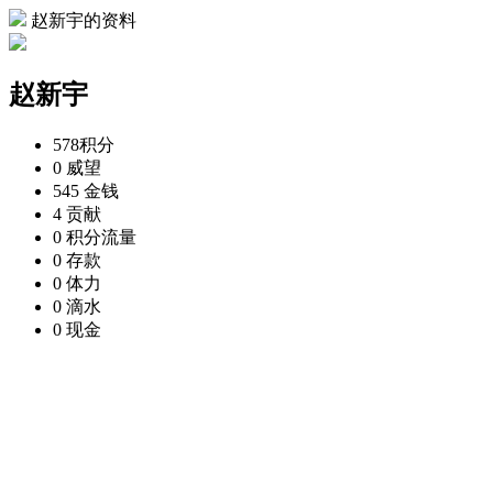
赵新宇的资料
赵新宇
578
积分
0
威望
545
金钱
4
贡献
0
积分流量
0
存款
0
体力
0
滴水
0
现金