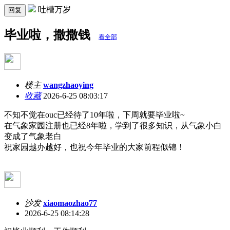
吐槽万岁
回复
毕业啦，撒撒钱
看全部
楼主
wangzhaoying
收藏
2026-6-25 08:03:17
不知不觉在ouc已经待了10年啦，下周就要毕业啦~
在气象家园注册也已经8年啦，学到了很多知识，从气象小白
变成了气象老白
祝家园越办越好，也祝今年毕业的大家前程似锦！
沙发
xiaomaozhao77
2026-6-25 08:14:28