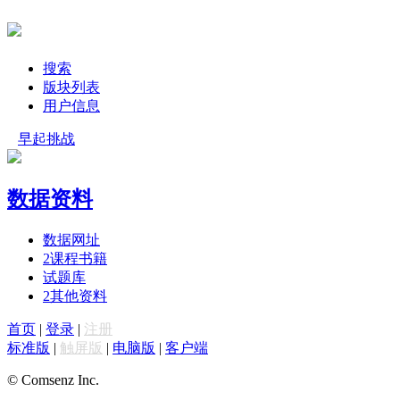
搜索
版块列表
用户信息
早起挑战
数据资料
数据网址
2
课程书籍
试题库
2
其他资料
首页
|
登录
|
注册
标准版
|
触屏版
|
电脑版
|
客户端
© Comsenz Inc.