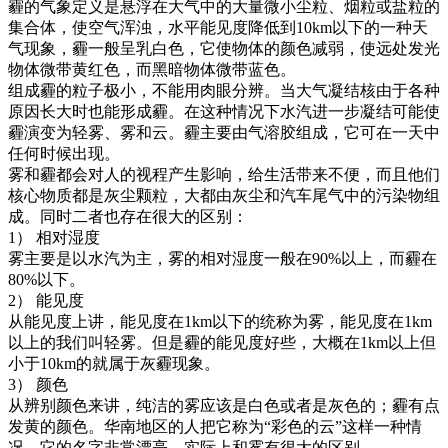
霾的气象定义是悬浮在大气中的大量微小尘粒、烟粒或盐粒的
集合体，使空气浑浊，水平能见度降低到10km以下的一种天
气现象，霾一般呈乳白色，它使物体的颜色减弱，使远处发光
物体微带黄红色，而黑暗物体微带蓝色。
组成霾的粒子极小，不能用肉眼分辨。当大气凝结核由于各种
原因长大时也能形成霾。在这种情况下水汽进一步凝结可能使
霾演变为轻雾、雾和云。霾主要由气溶胶组成，它可在一天中
任何时候出现。
雾和霾都会对人的视程产生影响，给生活带来不便，而且他们
核心物质都是灰尘颗粒，大都由灰尘和汽车尾气中的污染物组
成。同时二者也存在很大的区别：
1） 相对湿度
雾主要是以水汽为主，雾的相对湿度一般在90%以上，而霾在
80%以下。
2） 能见度
从能见度上讲，能见度在1km以下的统称为雾，能见度在1km
以上的我们叫轻雾。但是霾的能见度好些，大概在1km以上但
小于10km的就属于灰霾现象。
3） 颜色
从辨别颜色来讲，纯洁的雾应该是白色或者是灰色的；霾有点
发黄的颜色。华南地区的人把它称为“彩色的云”这样一种情
况，它的名字非常漂亮，实际上和雾有很大的区别。