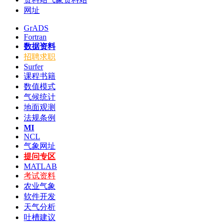
网址
GrADS
Fortran
数据资料
招聘求职
Surfer
课程书籍
数值模式
气候统计
地面观测
法规条例
MI
NCL
气象网址
提问专区
MATLAB
考试资料
农业气象
软件开发
天气分析
吐槽建议