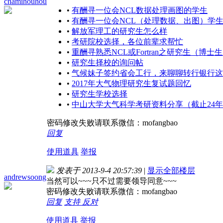
chamihouhou
•
有酬寻一位会NCL数据处理画图的学生
•
有酬寻一位会NCL（处理数据、出图）学
•
解放军理工的研究生怎么样
•
考研院校选择，各位前辈求帮忙
•
重酬寻熟悉NCL或Fortran之研究生（博士
•
研究生择校的询问帖
•
气候妹子签约省会工行，来聊聊转行银行这
•
2017年大气物理研究生复试题回忆
•
研究生学校选择
•
中山大学大气科学考研资料分享（截止24年
密码修改失败请联系微信：mofangbao
回复
使用道具
举报
发表于 2013-9-4 20:57:39
|
显示全部楼层
andrewsoong
当然可以~~~只不过需要领导同意~~~
密码修改失败请联系微信：mofangbao
回复
支持
反对
使用道具
举报