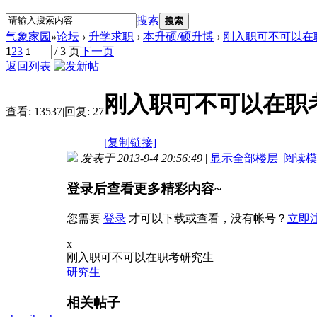
搜索
搜索
气象家园
»
论坛
›
升学求职
›
本升硕/硕升博
›
刚入职可不可以在
1
2
3
/ 3 页
下一页
返回列表
刚入职可不可以在职
查看:
13537
|
回复:
27
[复制链接]
发表于 2013-9-4 20:56:49
|
显示全部楼层
|
阅读模
登录后查看更多精彩内容~
您需要
登录
才可以下载或查看，没有帐号？
立即
x
刚入职可不可以在职考研究生
研究生
相关帖子