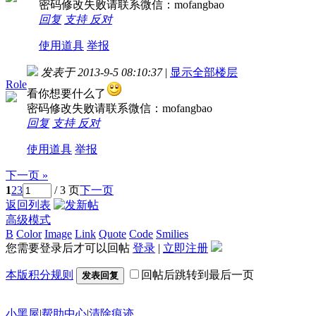
密码修改失败请联系微信：mofangbao
回复
支持
反对
使用道具
举报
发表于 2013-9-5 08:10:37
|
显示全部楼层
Role
看你想要什么了
密码修改失败请联系微信：mofangbao
回复
支持
反对
使用道具
举报
下一页 »
1
2
3
/ 3 页
下一页
返回列表
高级模式
B
Color
Image
Link
Quote
Code
Smilies
您需要登录后才可以回帖
登录
|
立即注册
本版积分规则
回帖后跳转到最后一页
发表回复
小黑屋
|
帮助中心
|
清除痕迹