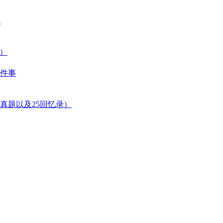
生
生）
件事
真题以及25回忆录）