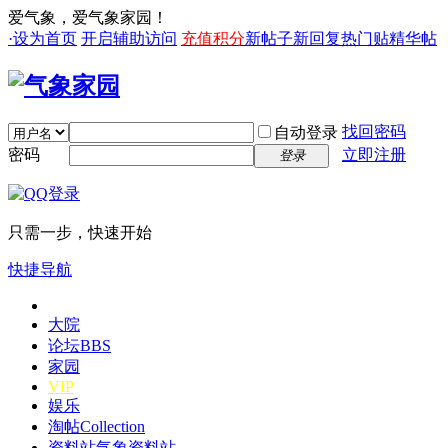
爱气象，爱气象家园！
·设为首页
开启辅助访问
充值积分
新帖子
新回复
热门贴
精华帖
找回密码
自动登录
密码
立即注册
登录
只需一步，快速开始
快捷导航
大院
论坛
BBS
家园
VIP
娱乐
淘帖
Collection
资料站
气象资料站