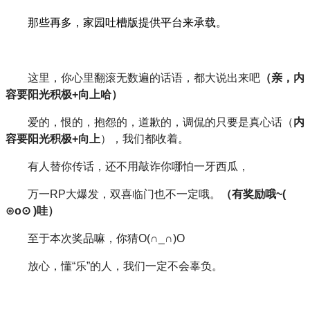
那些再多，家园吐槽版提供平台来承载。
这里，你心里翻滚无数遍的话语，都大说出来吧
（亲，内
容要阳光积极+向上哈
）
爱的，恨的，抱怨的，道歉的，调侃的只要是真心话（
内
容要阳光积极+向上
），我们都收着。
有人替你传话，还不用敲诈你哪怕一牙西瓜，
万一RP大爆发，双喜临门也不一定哦。
（有奖励哦~(
⊙o⊙ )哇
）
至于本次奖品嘛，你猜O(∩_∩)O
放心，懂“乐”的人，我们一定不会辜负。