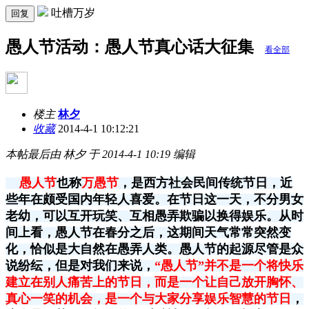
吐槽万岁
回复
愚人节活动：愚人节真心话大征集
看全部
楼主
林夕
收藏
2014-4-1 10:12:21
本帖最后由 林夕 于 2014-4-1 10:19 编辑
愚人节
也称
万愚节
，是西方社会民间传统节日，近
些年在颇受国内年轻人喜爱。在节日这一天，不分男女
老幼，可以互开玩笑、互相愚弄欺骗以换得娱乐。从时
间上看，愚人节在春分之后，这期间天气常常突然变
化，恰似是大自然在愚弄人类。愚人节的起源尽管是众
说纷纭，但是对我们来说，
“愚人节”并不是一个将快乐
建立在别人痛苦上的节日，而是一个让自己放开胸怀、
真心一笑的机会，是一个与大家分享娱乐智慧的节日
，