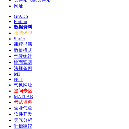
网址
GrADS
Fortran
数据资料
招聘求职
Surfer
课程书籍
数值模式
气候统计
地面观测
法规条例
MI
NCL
气象网址
提问专区
MATLAB
考试资料
农业气象
软件开发
天气分析
吐槽建议