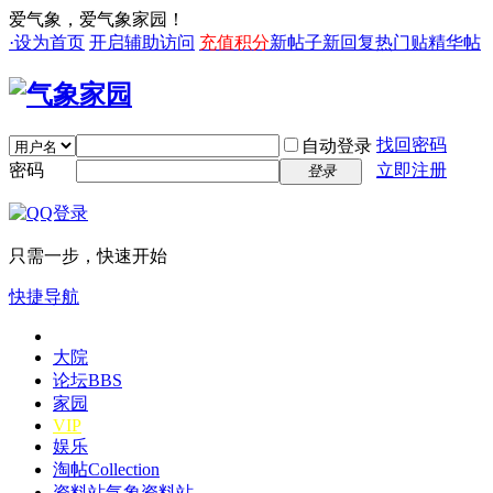
爱气象，爱气象家园！
·设为首页
开启辅助访问
充值积分
新帖子
新回复
热门贴
精华帖
找回密码
自动登录
密码
立即注册
登录
只需一步，快速开始
快捷导航
大院
论坛
BBS
家园
VIP
娱乐
淘帖
Collection
资料站
气象资料站