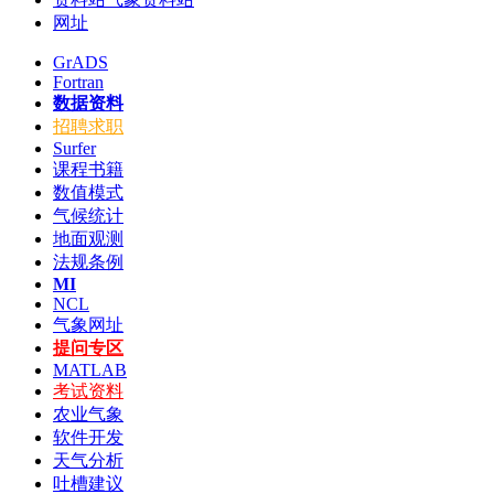
网址
GrADS
Fortran
数据资料
招聘求职
Surfer
课程书籍
数值模式
气候统计
地面观测
法规条例
MI
NCL
气象网址
提问专区
MATLAB
考试资料
农业气象
软件开发
天气分析
吐槽建议