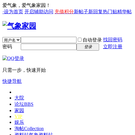
爱气象，爱气象家园！
·设为首页
开启辅助访问
充值积分
新帖子
新回复
热门贴
精华帖
找回密码
自动登录
密码
立即注册
登录
只需一步，快速开始
快捷导航
大院
论坛
BBS
家园
VIP
娱乐
淘帖
Collection
资料站
气象资料站