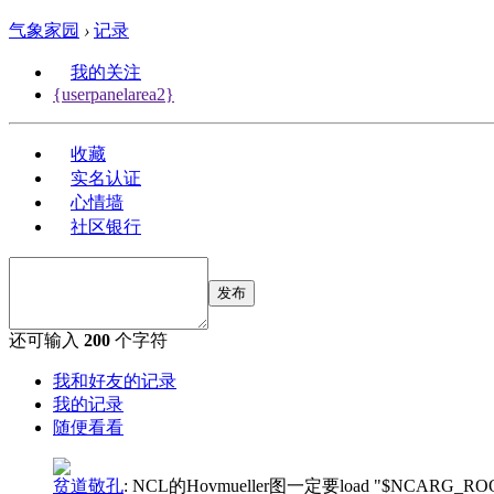
气象家园
›
记录
我的关注
{userpanelarea2}
收藏
实名认证
心情墙
社区银行
发布
还可输入
200
个字符
我和好友的记录
我的记录
随便看看
贫道敬孔
:
NCL的Hovmueller图一定要load "$NCARG_ROOT/lib/