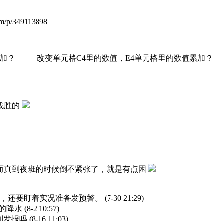
m/p/349113898
值累加？ 改变单元格C4里的数值，E4单元格里的数值累
战胜的
而真到夜班的时候倒不紧张了，就是有点困
雨，还要盯着实况准备发预警。
(7-30 21:29)
大的降水
(8-2 10:57)
到发报吗
(8-16 11:03)