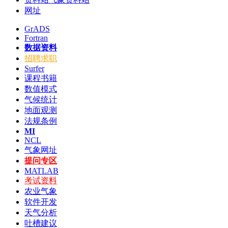
网址
GrADS
Fortran
数据资料
招聘求职
Surfer
课程书籍
数值模式
气候统计
地面观测
法规条例
MI
NCL
气象网址
提问专区
MATLAB
考试资料
农业气象
软件开发
天气分析
吐槽建议