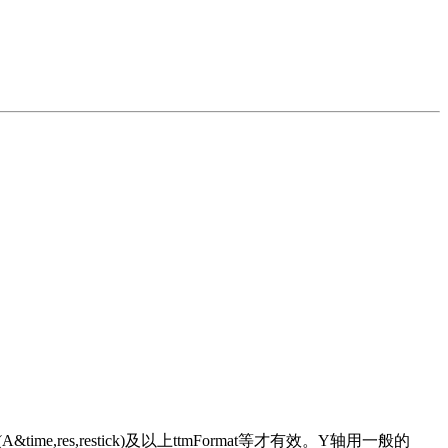
s_labels(A&time,res,restick)及以上ttmFormat等才有效。Y轴用一般的