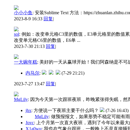
小小小鱼
:
安装Sublime Text 方法：https://zhuanlan.zhihu.co
2023-8-9 16:33
回复
|
sol
:
例如：改变单元格C3里的数值，E3单元格里的数
改变单元格C6里的数值，E6单 ...
2023-7-30 21:13
回复
|
一大碗年糕
:
美好的一天从赢球开始！我们阿森纳是不可
内马尔
:
(7-29 21:21)
2023-7-27 13:47
回复
|
MgLily
:
因为今天第一次跟班夜班，昨晚紧张得失眠，然
jhx
: 方便说一下夜班主要干什么吗？
(7-26 16:43)
MgLily
: 做预报报文，如果形势不稳定可能有
Jovc
: 上个月第一次直大夜班，遇到了今年以来最
X1a0wu
: 我也在气象台跟班，一般晚上不是直接睡