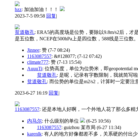
bzz
:
加油加油！！！
2023-7-5 09:58
回复
|
贫道敬孔
:
ERA5的高度场是位势，要除以9.8m/s2后，
是五位数，NCEP在500hPa上是四位数，588线是三位数
Jinnee
: 赞
(7-7 08:24)
1163087557
: &#128077;
(7-12 07:42)
climate777
: 赞
(7-13 15:54)
AuuuTi
: 位势高度，单位为位势米，即geopotential meter
贫道敬孔
: 是呢，记录有字数限制，我就简写啦，完整的位势
贫道敬孔
: 而位势的单位是m2/s2，计算时一定要注意
2023-6-27 16:19
回复
|
1163087557
:
还是本地人好啊，一个外地人花了那么多精
内马尔
: 什么级别的单位
(6-25 10:56)
1163087557
: guizhou 某市局
(6-27 11:34)
karenlk
: 有人的地方好像都差不多，关系硬的付出