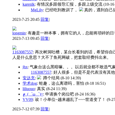
karenlk
: 有情况多跟领导汇报，多跟上级交流
(10-16
MgLily
: 已经吃到教训了，
真的，遇到自己
2023-7-25 20:45
回复
|
longmin
:
有趣是一种本事，拥有它的人，总能将琐碎的日
2023-7-13 09:45
回复
|
1163087557
:
再次树洞吐槽，某台长看到的话，希望你自
人是什么意思？大不了鱼死网破，把套取经费抖出来。
jhx
: 气象台这么黑暗嘛。。。以后就业都不敢选气
1163087557
: 好人很多，但是不是代表没有其
安达充
:
蹲个结局
(8-10 14:39)
学术dog
: 蛙趣，这么离谱吗，害怕
(8-18 16:51)
liliuouo
: 真实
(8-24 11:39)
┏_(゜ω゜)=
: 申请换个岗位吧
(8-24 16:36)
VV09
: 诶！小单位~越来越乱了~~~世道变了！
(9-2
2023-7-12 07:39
回复
|