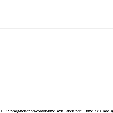
ncarg/nclscripts/contrib/time_axis_labels.ncl"，time_axi