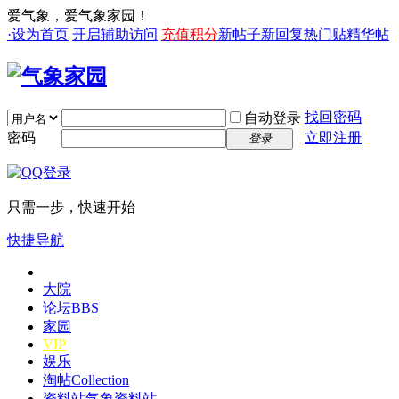
爱气象，爱气象家园！
·设为首页
开启辅助访问
充值积分
新帖子
新回复
热门贴
精华帖
找回密码
自动登录
密码
立即注册
登录
只需一步，快速开始
快捷导航
大院
论坛
BBS
家园
VIP
娱乐
淘帖
Collection
资料站
气象资料站