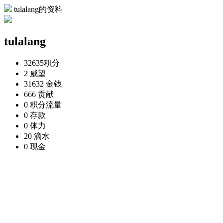
tulalang的资料
tulalang
32635
积分
2
威望
31632
金钱
666
贡献
0
积分流量
0
存款
0
体力
20
滴水
0
现金