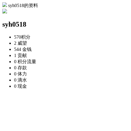
syh0518的资料
syh0518
570
积分
2
威望
544
金钱
1
贡献
0
积分流量
0
存款
0
体力
0
滴水
0
现金