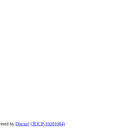
wered by
Discuz!
(京ICP-10201084)