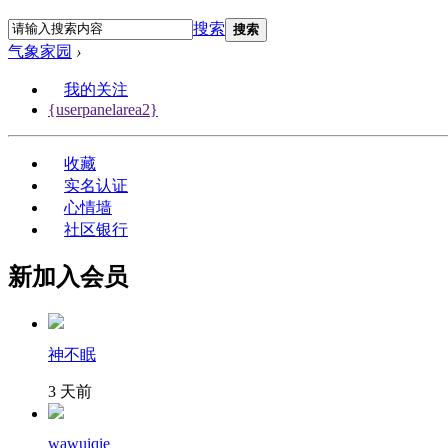
搜索
搜索
气象家园
›
我的关注
{userpanelarea2}
收藏
实名认证
心情墙
社区银行
新加入会员
神不眠
3 天前
wawuiqie