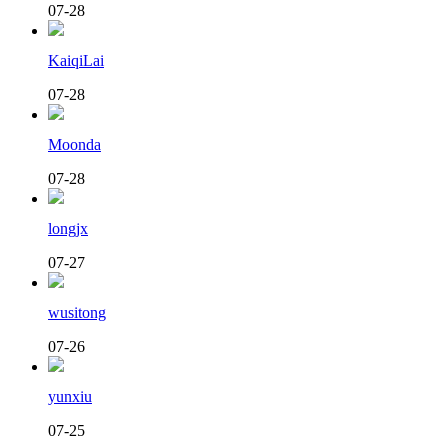
07-28
KaiqiLai
07-28
Moonda
07-28
longjx
07-27
wusitong
07-26
yunxiu
07-25