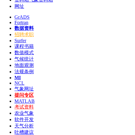
网址
GrADS
Fortran
数据资料
招聘求职
Surfer
课程书籍
数值模式
气候统计
地面观测
法规条例
MI
NCL
气象网址
提问专区
MATLAB
考试资料
农业气象
软件开发
天气分析
吐槽建议