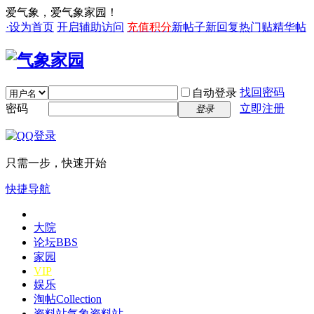
爱气象，爱气象家园！
·设为首页
开启辅助访问
充值积分
新帖子
新回复
热门贴
精华帖
找回密码
自动登录
密码
立即注册
登录
只需一步，快速开始
快捷导航
大院
论坛
BBS
家园
VIP
娱乐
淘帖
Collection
资料站
气象资料站