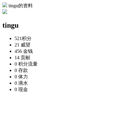
tingu的资料
tingu
521
积分
21
威望
456
金钱
14
贡献
0
积分流量
0
存款
0
体力
0
滴水
0
现金