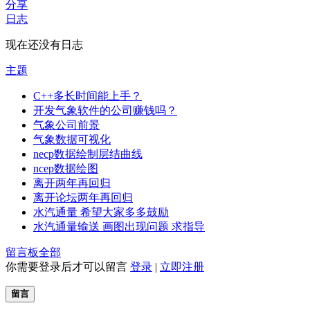
分享
日志
现在还没有日志
主题
C++多长时间能上手？
开发气象软件的公司赚钱吗？
气象公司前景
气象数据可视化
necp数据绘制层结曲线
ncep数据绘图
离开两年再回归
离开论坛两年再回归
水汽通量 希望大家多多鼓励
水汽通量输送 画图出现问题 求指导
留言板
全部
你需要登录后才可以留言
登录
|
立即注册
留言