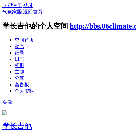
立即注册
登录
气象家园
返回首页
学长吉他的个人空间
http://bbs.06climate
空间首页
动态
记录
日志
相册
主题
分享
留言板
个人资料
头像
学长吉他