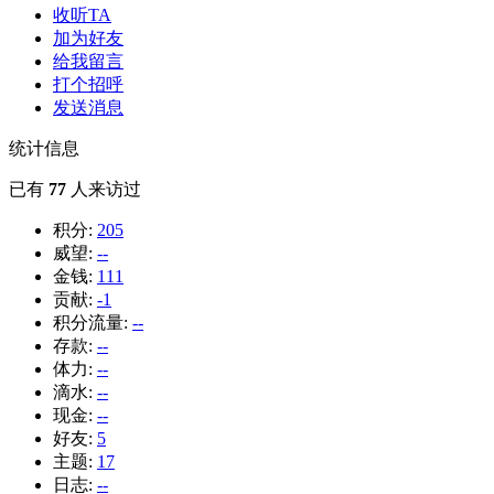
收听TA
加为好友
给我留言
打个招呼
发送消息
统计信息
已有
77
人来访过
积分:
205
威望:
--
金钱:
111
贡献:
-1
积分流量:
--
存款:
--
体力:
--
滴水:
--
现金:
--
好友:
5
主题:
17
日志:
--