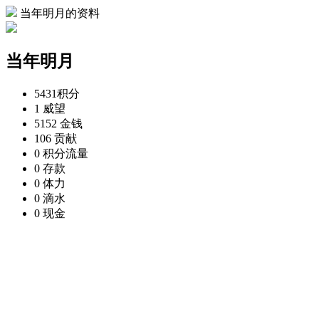
当年明月的资料
当年明月
5431
积分
1
威望
5152
金钱
106
贡献
0
积分流量
0
存款
0
体力
0
滴水
0
现金