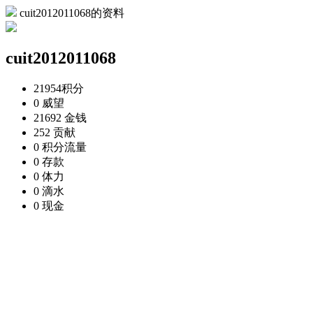
cuit2012011068的资料
cuit2012011068
21954
积分
0
威望
21692
金钱
252
贡献
0
积分流量
0
存款
0
体力
0
滴水
0
现金