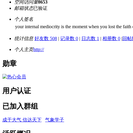
空间访问量
8653
邮箱状态
已验证
个人签名
your internal mediocrity is the moment when you lost 
统计信息
好友数 508
|
记录数 0
|
日志数 1
|
相册数 0
|
回帖数
个人主页
http://
勋章
用户认证
已加入群组
成于大气 信达天下
气象学子