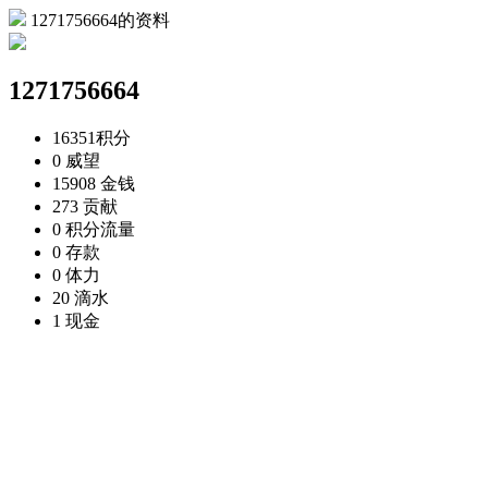
1271756664的资料
1271756664
16351
积分
0
威望
15908
金钱
273
贡献
0
积分流量
0
存款
0
体力
20
滴水
1
现金