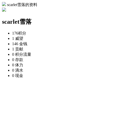
scarlet雪落的资料
scarlet雪落
176
积分
1
威望
146
金钱
1
贡献
0
积分流量
0
存款
0
体力
0
滴水
0
现金